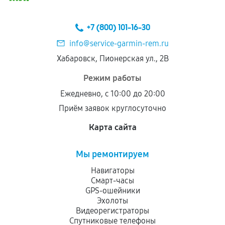
Предоставленные детали подходят по
техническим параметрам и не имеют внешних
+7 (800) 101-16-30
дефектов.
info@service-garmin-rem.ru
Установка была выполнена нашим сервисным
Хабаровск, Пионерская ул., 2В
центром.
При этом гарантия на сами комплектующие
Режим работы
остается на стороне производителя или
Ежедневно, с 10:00 до 20:00
продавца. За качество сторонних деталей
Приём заявок круглосуточно
сервисный центр ответственности не несет.
Карта сайта
Мы ремонтируем
Навигаторы
Смарт-часы
GPS-ошейники
Эхолоты
Видеорегистраторы
Спутниковые телефоны