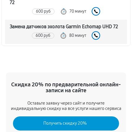
72
600 руб
70 минут
Замена датчиков эхолота Garmin Echomap UHD 72
600 руб
80 минут
Замена корпуса эхолота Garmin Echomap UHD 72
900 руб
50 минут
Замена микросхем системной логики
Скидка 20% по предварительной онлайн-
600 руб
60 минут
записи на сайте
Замена экрана эхолота Garmin Echomap UHD 72
Оставьте заявку через сайт и получите
1200 руб
60 минут
индивидуальную скидку на все услуги нашего сервиса
Замена процессора эхолота Garmin Echomap UHD
Получить скидку 20%
72