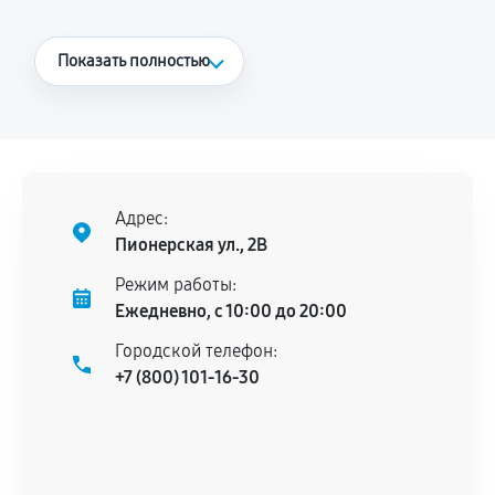
Что считается гарантийным случаем
Показать полностью
Повторное возникновение неисправности,
напрямую связанной с выполненным
ремонтом.
Поломка установленной детали при
нормальной эксплуатации в течение
Адрес:
гарантийного срока.
Пионерская ул., 2В
Несоответствие комплектующей заявленным
Режим работы:
техническим характеристикам.
Ежедневно, с 10:00 до 20:00
Городской телефон:
+7 (800) 101-16-30
Документы для подтверждения
гарантии
Гарантийный талон.