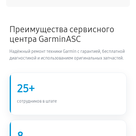
600 руб
50 минут
Прошивка эхолота Garmin Echomap UHD 72
Преимущества сервисного
600 руб
60 минут
центра GarminASC
Замена разъема эхолота Garmin Echomap UHD 72
Надёжный ремонт техники Garmin с гарантией, бесплатной
600 руб
90 минут
диагностикой и использованием оригинальных запчастей.
Замена зуммера эхолота Garmin Echomap UHD 72
600 руб
70 минут
25+
сотрудников в штате