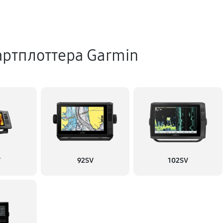
ртплоттера Garmin
V
92SV
102SV