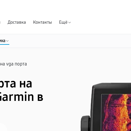
Гарантия д
я
Доставка
Контакты
Ещё
ика
на vga порта
рта на
Garmin в