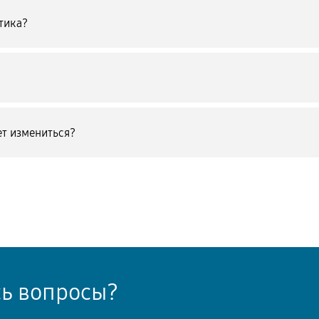
тика?
т измениться?
сь вопросы?