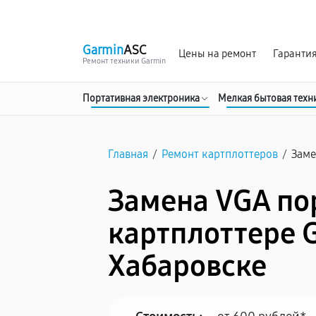
г. Хабаровск
Ежедневно, с 10:00 до 20:00
Garmin
ASC
Цены на ремонт
Гаранти
Ремонт техники Garmin
Портативная электроника
Мелкая бытовая техн
Главная
/
Ремонт картплоттеров
/
Заме
Замена VGA по
картплоттере 
Хабаровске