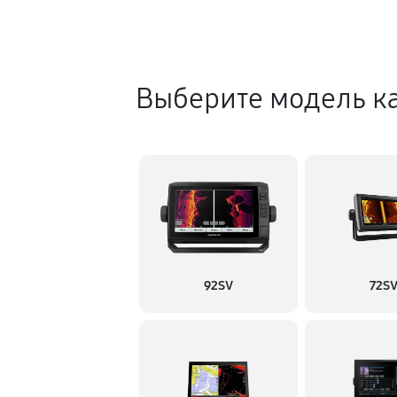
Выберите модель ка
92SV
72S