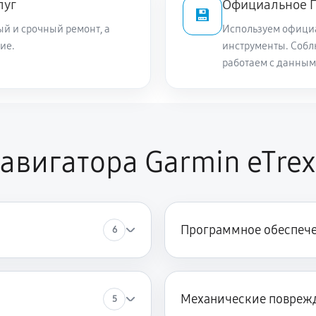
луг
Официальное П
💾
й и срочный ремонт, а
Используем офици
ие.
инструменты. Собл
работаем с данным
авигатора Garmin eTrex
Программное обеспеч
6
Механические повреж
5