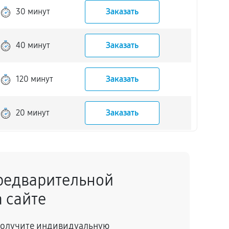
30 минут
Заказать
40 минут
Заказать
120 минут
Заказать
20 минут
Заказать
40 минут
Заказать
редварительной
20 минут
Заказать
 сайте
60 минут
Заказать
 получите индивидуальную