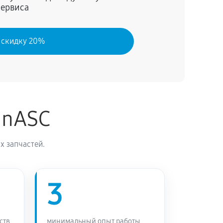
сервиса
 скидку 20%
inASC
х запчастей.
3
ств
минимальный опыт работы