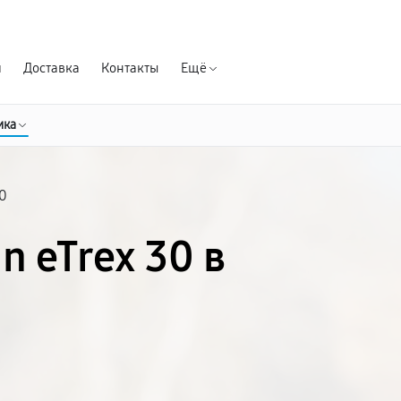
Гарантия д
я
Доставка
Контакты
Ещё
ика
30
n eTrex 30 в