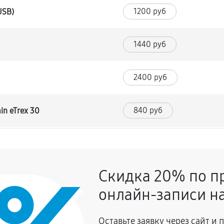
1200 руб
USB)
1440 руб
2400 руб
840 руб
in eTrex 30
1800 руб
Скидка 20% по п
1080 руб
armin eTrex 30
онлайн-записи на
2160 руб
Оставьте заявку через сайт и