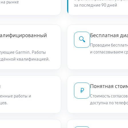
 на рынке
за последние 90 дней
квалифицированный
Бесплатная ди
🔍
Проводим бесплатн
и согласовываем с
тующие Garmin. Работы
ждённой квалификацией.
и
Понятная стоим
₽
енные работы и
Стоимость согласов
цев.
доступна по телефо