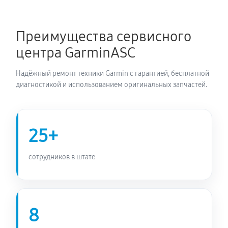
Замена датчиков управления, высоты, движения
720 руб
60 минут
Преимущества сервисного
центра GarminASC
Надёжный ремонт техники Garmin с гарантией, бесплатной
диагностикой и использованием оригинальных запчастей.
25+
сотрудников в штате
8