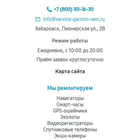
техническим параметрам и не имеют внешних
+7 (800) 101-16-30
дефектов.
info@service-garmin-rem.ru
Установка была выполнена нашим сервисным
Хабаровск, Пионерская ул., 2В
центром.
При этом гарантия на сами комплектующие
Режим работы
остается на стороне производителя или
Ежедневно, с 10:00 до 20:00
продавца. За качество сторонних деталей
Приём заявок круглосуточно
сервисный центр ответственности не несет.
Карта сайта
Мы ремонтируем
Навигаторы
Смарт-часы
GPS-ошейники
Эхолоты
Видеорегистраторы
Спутниковые телефоны
Экшн-камеры