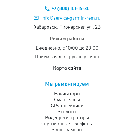
техническим параметрам и не имеют внешних
+7 (800) 101-16-30
дефектов.
info@service-garmin-rem.ru
Установка была выполнена нашим сервисным
Хабаровск, Пионерская ул., 2В
центром.
При этом гарантия на сами комплектующие
Режим работы
остается на стороне производителя или
Ежедневно, с 10:00 до 20:00
продавца. За качество сторонних деталей
Приём заявок круглосуточно
сервисный центр ответственности не несет.
Карта сайта
Мы ремонтируем
Навигаторы
Смарт-часы
GPS-ошейники
Эхолоты
Видеорегистраторы
Спутниковые телефоны
Экшн-камеры