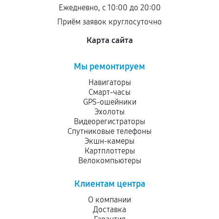
остается на стороне производителя или
Ежедневно, с 10:00 до 20:00
продавца. За качество сторонних деталей
Приём заявок круглосуточно
сервисный центр ответственности не несет.
Карта сайта
Мы ремонтируем
Навигаторы
Смарт-часы
GPS-ошейники
Эхолоты
Видеорегистраторы
Спутниковые телефоны
Экшн-камеры
Картплоттеры
Велокомпьютеры
Клиентам центра
О компании
Доставка