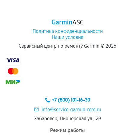
срока.
Программные сбои, если это не указано в
Garmin
ASC
отдельных условиях.
Политика конфиденциальности
Наши условия
Если комплектующие куплены
Сервисный центр по ремонту Garmin ©
2026
самостоятельно
Гарантия на выполненные работы может
сохраняться полностью или частично, если
соблюдены следующие условия:
Предоставленные детали подходят по
техническим параметрам и не имеют внешних
+7 (800) 101-16-30
дефектов.
info@service-garmin-rem.ru
Установка была выполнена нашим сервисным
Хабаровск, Пионерская ул., 2В
центром.
При этом гарантия на сами комплектующие
Режим работы