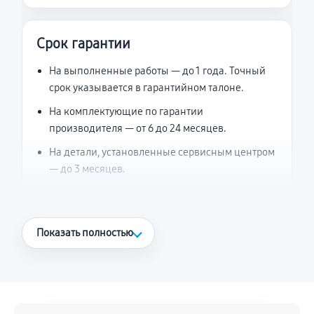
Срок гарантии
На выполненные работы — до 1 года. Точный
срок указывается в гарантийном талоне.
На комплектующие по гарантии
производителя — от 6 до 24 месяцев.
На детали, установленные сервисным центром
— до 3 месяцев.
Что считается гарантийным случаем
Показать полностью
Повторное возникновение неисправности,
напрямую связанной с выполненным
ремонтом.
Поломка установленной детали при