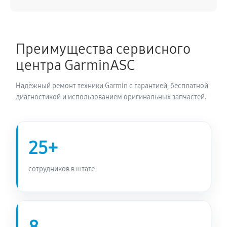
Восстановление после попадания влаги
900 руб
70 минут
Преимущества сервисного
центра GarminASC
Замена датчиков управления, высоты, движения
720 руб
60 минут
Надёжный ремонт техники Garmin с гарантией, бесплатной
диагностикой и использованием оригинальных запчастей.
25+
сотрудников в штате