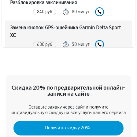
Разблокировка заклинивания
840 руб
80 минут
Замена кнопок GPS-ошейника Garmin Delta Sport
XC
600 руб
50 минут
Замена корпуса GPS-ошейника Garmin Delta Sport
XC
720 руб
60 минут
Скидка 20% по предварительной онлайн-
Замена аккумулятора GPS-ошейника Garmin Delta
записи на сайте
Sport XC
Оставьте заявку через сайт и получите
960 руб
50 минут
индивидуальную скидку на все услуги нашего сервиса
Замена контроллер питания
Получить скидку 20%
840 руб
60 минут