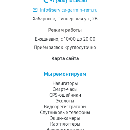
+7 (800) 101-16-30
дефектов.
info@service-garmin-rem.ru
Установка была выполнена нашим сервисным
Хабаровск, Пионерская ул., 2В
центром.
При этом гарантия на сами комплектующие
Режим работы
остается на стороне производителя или
Ежедневно, с 10:00 до 20:00
продавца. За качество сторонних деталей
Приём заявок круглосуточно
сервисный центр ответственности не несет.
Карта сайта
Мы ремонтируем
Навигаторы
Смарт-часы
GPS-ошейники
Эхолоты
Видеорегистраторы
Спутниковые телефоны
Экшн-камеры
Картплоттеры
Велокомпьютеры