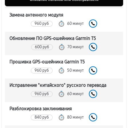
Замена антенного модуля
960 руб
60 минут
Обновление ПО GPS-ошейника Garmin T5
600 руб
70 минут
Прошивка GPS-ошейника Garmin T5
960 руб
50 минут
Исправление "китайского" русского перевода
960 руб
60 минут
Разблокировка заклинивания
840 руб
80 минут