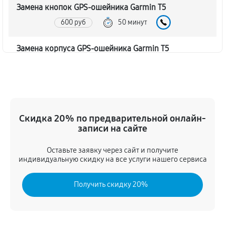
Замена кнопок GPS-ошейника Garmin T5
600 руб
50 минут
Замена корпуса GPS-ошейника Garmin T5
720 руб
60 минут
Замена аккумулятора GPS-ошейника Garmin T5
960 руб
50 минут
Скидка 20% по предварительной онлайн-
записи на сайте
Замена контроллер питания
840 руб
60 минут
Оставьте заявку через сайт и получите
индивидуальную скидку на все услуги нашего сервиса
Восстановление после попадания влаги
Получить скидку 20%
900 руб
70 минут
Замена датчиков управления, высоты, движения