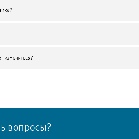
тика?
т измениться?
сь вопросы?