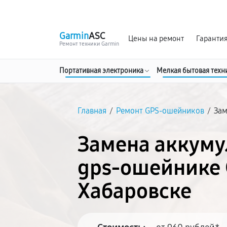
г. Хабаровск
Ежедневно, с 10:00 до 20:00
Garmin
ASC
Цены на ремонт
Гаранти
Ремонт техники Garmin
Портативная электроника
Мелкая бытовая техн
Главная
/
Ремонт GPS-ошейников
/
Зам
Замена аккуму
gps-ошейнике 
Хабаровске