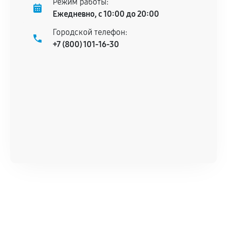
Режим работы:
техническим характеристикам.
Ежедневно, с 10:00 до 20:00
Городской телефон:
+7 (800) 101-16-30
Документы для подтверждения
гарантии
Гарантийный талон.
Акт выполненных работ с датой, перечнем
услуг и сроком гарантии.
Документы на установленные комплектующие
и кассовый чек.
Расширенная гарантия
В некоторых случаях возможно оформление
расширенной гарантии. Стоимость, сроки и