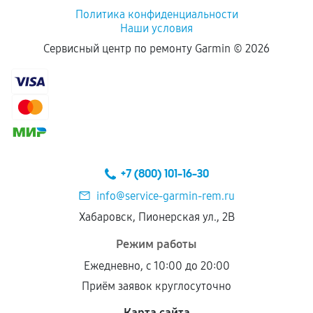
Политика конфиденциальности
Наши условия
Если комплектующие куплены
Сервисный центр по ремонту Garmin ©
2026
самостоятельно
Гарантия на выполненные работы может
сохраняться полностью или частично, если
соблюдены следующие условия:
Предоставленные детали подходят по
техническим параметрам и не имеют внешних
+7 (800) 101-16-30
дефектов.
info@service-garmin-rem.ru
Установка была выполнена нашим сервисным
Хабаровск, Пионерская ул., 2В
центром.
При этом гарантия на сами комплектующие
Режим работы
остается на стороне производителя или
Ежедневно, с 10:00 до 20:00
продавца. За качество сторонних деталей
Приём заявок круглосуточно
сервисный центр ответственности не несет.
Карта сайта