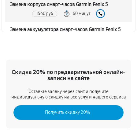
Замена корпуса смарт-часов Garmin Fenix 5
1560 руб
60 минут
Замена аккумулятора смарт-часов Garmin Fenix 5
1800 руб
60 минут
Замена экрана смарт-часов Garmin Fenix 5
1680 руб
60 минут
Скидка 20% по предварительной онлайн-
записи на сайте
Замена шлейфа матрицы
1440 руб
60 минут
Оставьте заявку через сайт и получите
индивидуальную скидку на все услуги нашего сервиса
Замена микрофона смарт-часов Garmin Fenix 5
Получить скидку 20%
1440 руб
60 минут
Замена кнопки включения