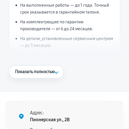
На выполненные работы — до 1 года. Точный
срок указывается в гарантийном талоне.
На комплектующие по гарантии
производителя — от 6 до 24 месяцев.
На детали, установленные сервисным центром
— до 3 месяцев.
Что считается гарантийным случаем
Показать полностью
Повторное возникновение неисправности,
напрямую связанной с выполненным
ремонтом.
Поломка установленной детали при
нормальной эксплуатации в течение
Адрес:
гарантийного срока.
Пионерская ул., 2В
Несоответствие комплектующей заявленным