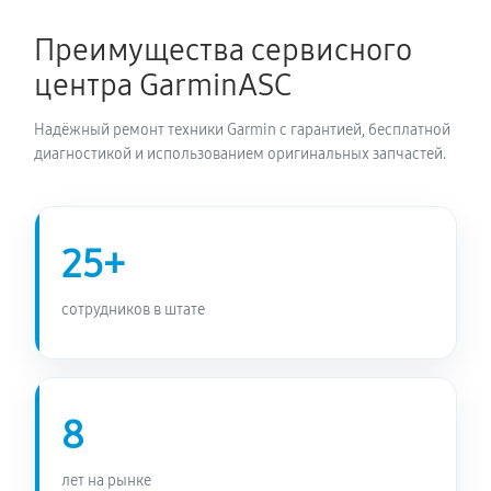
1800 руб
60 минут
Преимущества сервисного
Замена Bluetooth смарт-часов Garmin Fenix 5
центра GarminASC
2400 руб
60 минут
Надёжный ремонт техники Garmin с гарантией, бесплатной
диагностикой и использованием оригинальных запчастей.
25+
сотрудников в штате
8
лет на рынке