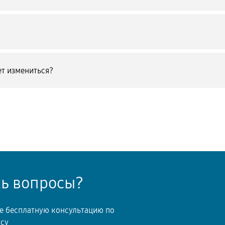
т измениться?
сь вопросы?
те бесплатную консультацию по
осу