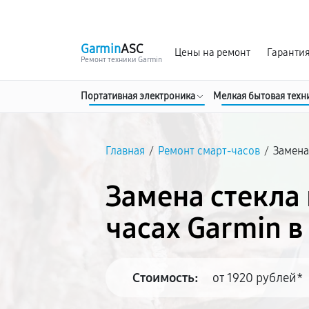
г. Хабаровск
Ежедневно, с 10:00 до 20:00
Garmin
ASC
Цены на ремонт
Гаранти
Ремонт техники Garmin
Портативная электроника
Мелкая бытовая техн
Главная
/
Ремонт смарт-часов
/
Замена
Замена стекла 
часах Garmin в
Стоимость:
от 1920 рублей*