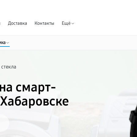
Гарантия д
я
Доставка
Контакты
Ещё
ика
 стекла
на смарт-
 Хабаровске