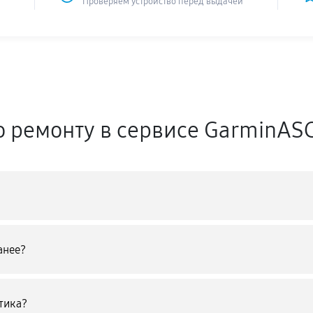
Проверяем устройство перед выдачей
о ремонту в сервисе GarminAS
анее?
тика?