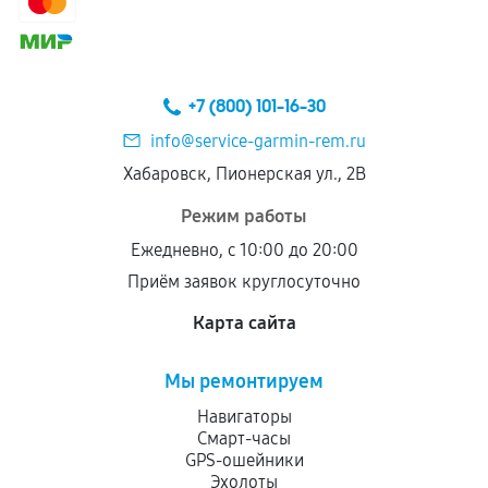
сохраняться полностью или частично, если
соблюдены следующие условия:
Предоставленные детали подходят по
техническим параметрам и не имеют внешних
+7 (800) 101-16-30
дефектов.
info@service-garmin-rem.ru
Установка была выполнена нашим сервисным
Хабаровск, Пионерская ул., 2В
центром.
При этом гарантия на сами комплектующие
Режим работы
остается на стороне производителя или
Ежедневно, с 10:00 до 20:00
продавца. За качество сторонних деталей
Приём заявок круглосуточно
сервисный центр ответственности не несет.
Карта сайта
Мы ремонтируем
Навигаторы
Смарт-часы
GPS-ошейники
Эхолоты