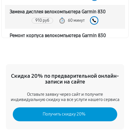
Замена дисплея велокомпьютера Garmin 830
910 руб
60 минут
Ремонт корпуса велокомпьютера Garmin 830
1320 руб
60 минут
Настройка велокомпьютера Garmin 830
1370 руб
60 минут
Скидка 20% по предварительной онлайн-
записи на сайте
Ремонт кнопки велокомпьютера Garmin 830
1080 руб
60 минут
Оставьте заявку через сайт и получите
индивидуальную скидку на все услуги нашего сервиса
Комплексная чистка велокомпьютера Garmin 830
Получить скидку 20%
530 руб
60 минут