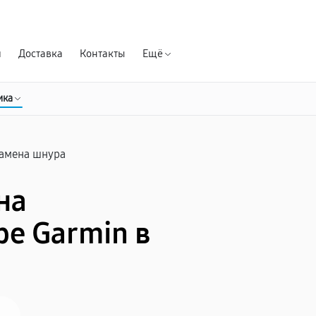
Гарантия д
я
Доставка
Контакты
Ещё
ика
амена шнура
на
е Garmin в