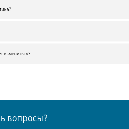
тика?
т измениться?
сь вопросы?